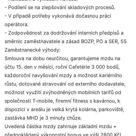
- Podílení se na zlepšování skladových procesů.
- V případě potřeby vykonává dočasnou práci
operátora.
- Zodpovědnost za dodržování interních předpisů a
směrnic zaměstnavatele a zásad BOZP, PO a SER, 5S
Zaměstnanecké výhody:
Smlouva na dobu neurčitou, garantujeme mzdu na
účtu 15. den v měsíci, roční Cafetérie 3 000 bodů,
každoroční navyšování mzdy a možnost kariérního
růstu, dotované stravování od externího dodavatele,
možnost využítí zvýhodněných mobilních tarifů od
společnosti T-mobile, firemní fitness s kavárnou, k
dispozici v areálu je velká krytá kolárna, parkoviště,
zastávka MHD je 3 minuty chůze.
Uvedená částka mzdy zahrnuje základní mzdu +
předpokládaný výkonostní bonus ve výši 2800 Kč).