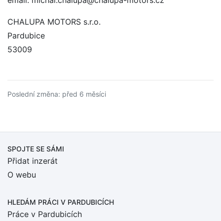
email: michal.chalupa@chalupa-motors.cz
CHALUPA MOTORS s.r.o.
Pardubice
53009
Poslední změna: před 6 měsíci
SPOJTE SE SÁMI
Přidat inzerát
O webu
HLEDÁM PRÁCI
V PARDUBICÍCH
Práce v Pardubicích