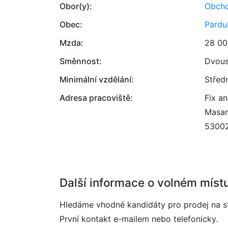
Obor(y):
Obcho
Obec:
Pardu
Mzda:
28 00
Směnnost:
Dvou
Minimální vzdělání:
Střed
Adresa pracoviště:
Fix an
Masar
5300
Další informace o volném míst
Hledáme vhodné kandidáty pro prodej na stá
První kontakt e-mailem nebo telefonicky.