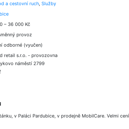
d a cestovní ruch
,
Služby
bice
0 – 36 000 Kč
směnný provoz
ní odborné (vyučen)
d retail s.r.o. - provozovna
ykovo náměstí 2799
2
u
nku, v Paláci Pardubice, v prodejně MobilCare. Velmi cením