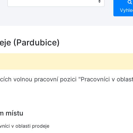
Vyhle
deje (Pardubice)
ubicích volnou pracovní pozici "Pracovníci v obla
m místu
níci v oblasti prodeje