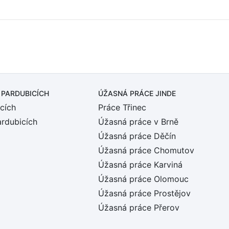
 PARDUBICÍCH
ÚŽASNÁ PRÁCE JINDE
cích
Práce Třinec
ardubicích
Úžasná práce v Brně
Úžasná práce Děčín
Úžasná práce Chomutov
Úžasná práce Karviná
Úžasná práce Olomouc
Úžasná práce Prostějov
Úžasná práce Přerov