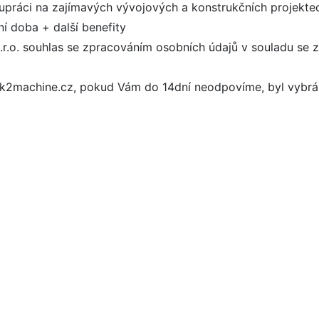
olupráci na zajímavých vývojových a konstrukčních projekte
í doba + další benefity
s.r.o. souhlas se zpracováním osobních údajů v souladu se
k2machine.cz, pokud Vám do 14dní neodpovíme, byl vybrán