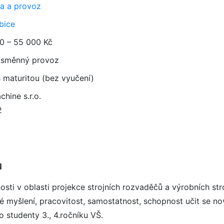
a a provoz
bice
0 – 55 000 Kč
směnný provoz
 maturitou (bez vyučení)
hine s.r.o.
2
u
ti v oblasti projekce strojních rozvaděčů a výrobních str
cké myšlení, pracovitost, samostatnost, schopnost učit se 
 studenty 3., 4.ročníku VŠ.