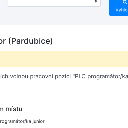
Vyhle
or (Pardubice)
cích volnou pracovní pozici "PLC programátor/k
m místu
rogramátor/ka junior