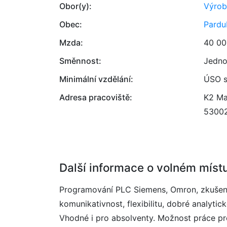
Obor(y):
Výrob
Obec:
Pardu
Mzda:
40 00
Směnnost:
Jedno
Minimální vzdělání:
ÚSO s
Adresa pracoviště:
K2 Mac
5300
Další informace o volném míst
Programování PLC Siemens, Omron, zkušenos
komunikativnost, flexibilitu, dobré analyti
Vhodné i pro absolventy. Možnost práce pro