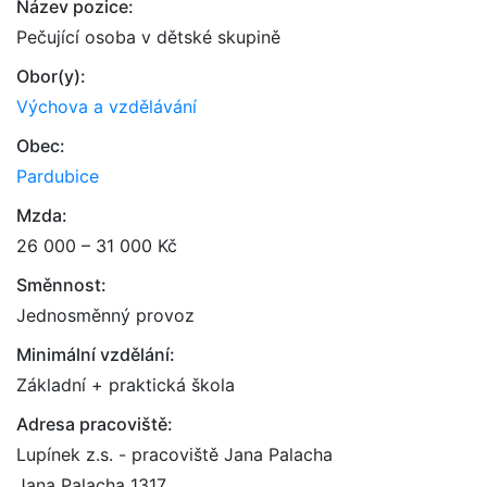
Název pozice:
Pečující osoba v dětské skupině
Obor(y):
Výchova a vzdělávání
Obec:
Pardubice
Mzda:
26 000 – 31 000 Kč
Směnnost:
Jednosměnný provoz
Minimální vzdělání:
Základní + praktická škola
Adresa pracoviště:
Lupínek z.s. - pracoviště Jana Palacha
Jana Palacha 1317