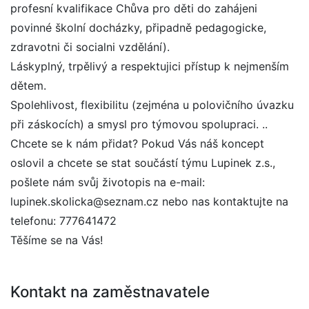
profesní kvalifikace Chůva pro děti do zahájeni
povinné školní docházky, připadně pedagogicke,
zdravotni či socialni vzdělání).
Láskyplný, trpělivý a respektujici přístup k nejmenším
dětem. 
Spolehlivost, flexibilitu (zejména u polovičního úvazku
při záskocích) a smysl pro týmovou spolupraci. ..
Chcete se k nám přidat? Pokud Vás náš koncept
oslovil a chcete se stat součástí týmu Lupinek z.s.,
pošlete nám svůj životopis na e-mail:
lupinek.skolicka@seznam.cz nebo nas kontaktujte na
telefonu: 777641472
Těšíme se na Vás!
Kontakt na zaměstnavatele