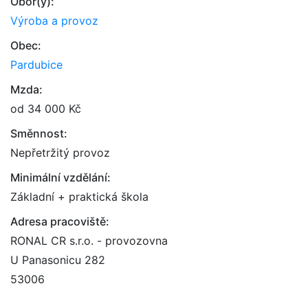
Obor(y):
Výroba a provoz
Obec:
Pardubice
Mzda:
od 34 000 Kč
Směnnost:
Nepřetržitý provoz
Minimální vzdělání:
Základní + praktická škola
Adresa pracoviště:
RONAL CR s.r.o. - provozovna
U Panasonicu 282
53006