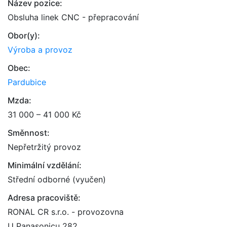
Název pozice:
Obsluha linek CNC - přepracování
Obor(y):
Výroba a provoz
Obec:
Pardubice
Mzda:
31 000 – 41 000 Kč
Směnnost:
Nepřetržitý provoz
Minimální vzdělání:
Střední odborné (vyučen)
Adresa pracoviště:
RONAL CR s.r.o. - provozovna
U Panasonicu 282