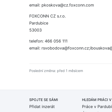
email: pkoskova@cz.foxconn.com
FOXCONN CZ s.r.o.
Pardubice
53003
telefon: 466 056 111
email: rsvobodova@foxconn.cz;ibouskova
Poslední změna: před 1 měsícem
SPOJTE SE SÁMI
HLEDÁM PRÁCI
V
Přidat inzerát
Práce v Pardubi