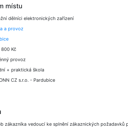
m místu
ní dělníci elektronických zařízení
a a provoz
bice
 800 Kč
ěnný provoz
dní + praktická škola
NN CZ s.r.o. - Pardubice
u
b zákazníka vedoucí ke splnění zákaznických požadavků při 