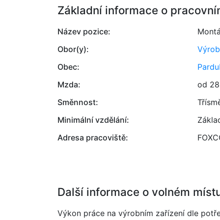
Základní informace o pracovní
Název pozice:
Montáž
Obor(y):
Výrob
Obec:
Pardu
Mzda:
od 28
Směnnost:
Třísm
Minimální vzdělání:
Zákla
Adresa pracoviště:
FOXCO
Další informace o volném míst
Výkon práce na výrobním zařízení dle potře