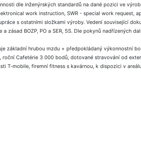
nnosti dle inženýrských standardů na dané pozici ve výrobě
ektronical work instruction, SWR - special work request, a
lupráce s ostatními složkami výroby. Vedení související d
e a zásad BOZP, PO a SER, 5S. Dle pokynů nadřízených dal
je základní hrubou mzdu + předpokládaný výkonnostní bon
 roční Cafetérie 3 000 bodů, dotované stravování od exte
 T-mobile, firemní fitness s kavárnou, k dispozici v areálu