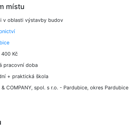
m místu
ci v oblasti výstavby budov
bnictví
bice
 400 Kč
á pracovní doba
dní + praktická škola
 & COMPANY, spol. s r.o. - Pardubice, okres Pardubice
u