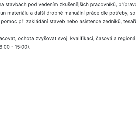
a stavbách pod vedením zkušenějších pracovníků, příprava
řesun materiálu a další drobné manuální práce dle potřeby, s
, pomoc při zakládání staveb nebo asistence zedníků, tesa
covat, ochota zvyšovat svoji kvalifikaci, časová a regionální
:00 - 15:00).