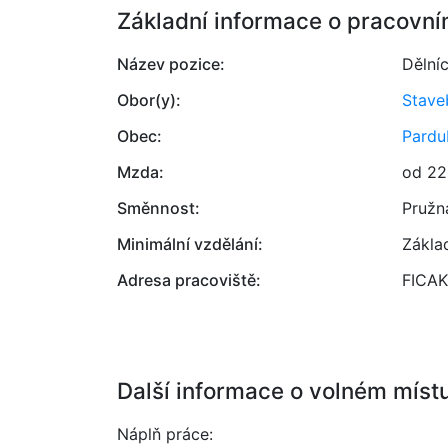
Základní informace o pracovní
Název pozice:
Dělní
Obor(y):
Stave
Obec:
Pardu
Mzda:
od 22
Směnnost:
Pružn
Minimální vzdělání:
Zákla
Adresa pracoviště:
FICAK
Další informace o volném míst
Náplň práce: