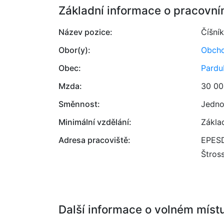
Základní informace o pracovní
Název pozice:
Číšník
Obor(y):
Obcho
Obec:
Pardu
Mzda:
30 00
Směnnost:
Jedno
Minimální vzdělání:
Zákla
Adresa pracoviště:
EPESD
Štros
Další informace o volném míst