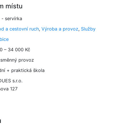
m místu
 - servírka
d a cestovní ruch
,
Výroba a provoz
,
Služby
bice
0 – 34 000 Kč
směnný provoz
dní + praktická škola
UES s.r.o.
sova 127
u