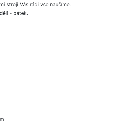
mi stroji Vás rádi vše naučíme.
ělí - pátek.
om