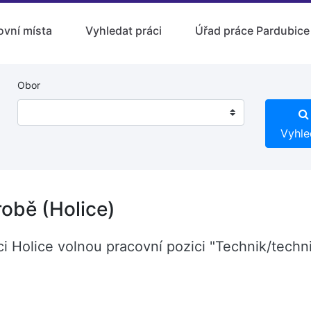
ovní místa
Vyhledat práci
Úřad práce Pardubice
Obor
Vyhle
robě (Holice)
bci Holice volnou pracovní pozici "Technik/tech