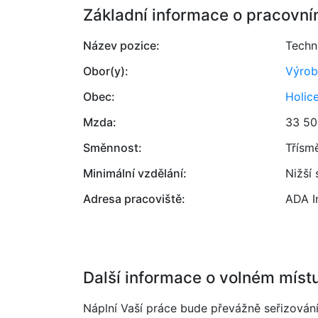
Základní informace o pracovní
Název pozice:
Techn
Obor(y):
Výrob
Obec:
Holic
Mzda:
33 50
Směnnost:
Třísm
Minimální vzdělání:
Nižší
Adresa pracoviště:
ADA In
Další informace o volném míst
Náplní Vaší práce bude převážně seřizování 