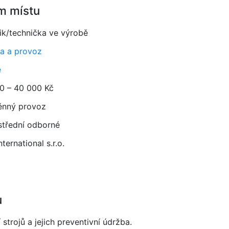
m místu
ik/technička ve výrobě
a a provoz
e
0 – 40 000 Kč
ěnný provoz
 střední odborné
ternational s.r.o.
u
strojů a jejich preventivní údržba.