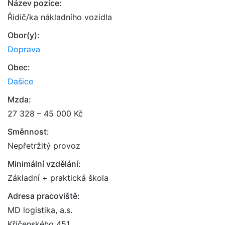
Název pozice:
Řidič/ka nákladního vozidla
Obor(y):
Doprava
Obec:
Dašice
Mzda:
27 328 – 45 000 Kč
Směnnost:
Nepřetržitý provoz
Minimální vzdělání:
Základní + praktická škola
Adresa pracoviště:
MD logistika, a.s.
Křičenského 451