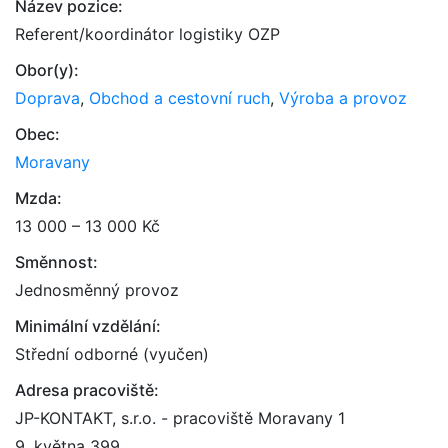
Název pozice:
Referent/koordinátor logistiky OZP
Obor(y):
Doprava
,
Obchod a cestovní ruch
,
Výroba a provoz
Obec:
Moravany
Mzda:
13 000 – 13 000 Kč
Směnnost:
Jednosměnný provoz
Minimální vzdělání:
Střední odborné (vyučen)
Adresa pracoviště:
JP-KONTAKT, s.r.o. - pracoviště Moravany 1
9. května 399