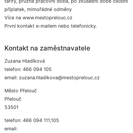
tarify, pružná pracovní doba, po zkušební době osobní
příplatek, mimořádné odměny
Více na www.mestoprelouc.cz
První kontakt e-mailem nebo telefonicky.
Kontakt na zaměstnavatele
Zuzana Hladíková
telefon: 466 094 105
email: zuzana.hladikova@mestoprelouc.cz
Město Přelouč
Přelouč
53501
telefon: 466 094 111;105
email: