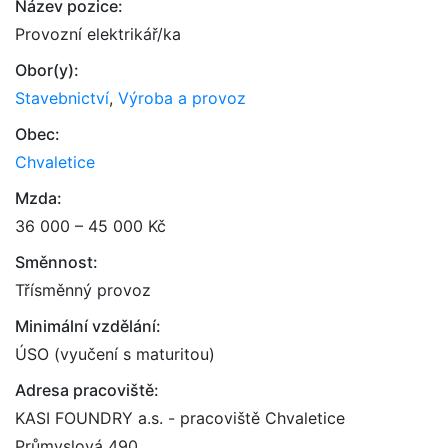
Název pozice:
Provozní elektrikář/ka
Obor(y):
Stavebnictví
,
Výroba a provoz
Obec:
Chvaletice
Mzda:
36 000 – 45 000 Kč
Směnnost:
Třísměnný provoz
Minimální vzdělání:
ÚSO (vyučení s maturitou)
Adresa pracoviště:
KASI FOUNDRY a.s. - pracoviště Chvaletice
Průmyslová 490