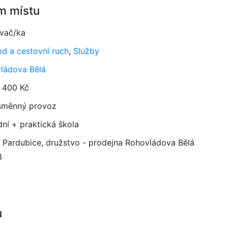
m místu
vač/ka
d a cestovní ruch
,
Služby
ládova Bělá
 400 Kč
směnný provoz
dní + praktická škola
Pardubice, družstvo - prodejna Rohovládova Bělá
3
u