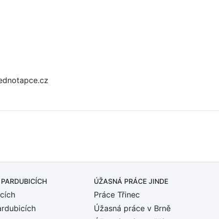
ednotapce.cz
 PARDUBICÍCH
ÚŽASNÁ PRÁCE JINDE
cích
Práce Třinec
ardubicích
Úžasná práce v Brně