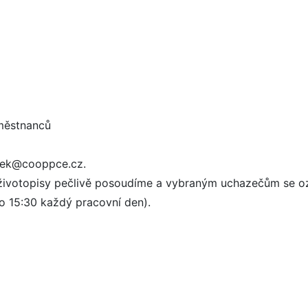
městnanců
ecek@cooppce.cz.
 životopisy pečlivě posoudíme a vybraným uchazečům se 
o 15:30 každý pracovní den).