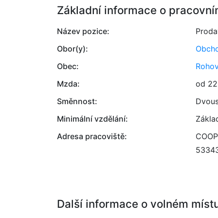
Základní informace o pracovní
Název pozice:
Proda
Obor(y):
Obcho
Obec:
Rohov
Mzda:
od 22
Směnnost:
Dvou
Minimální vzdělání:
Zákla
Adresa pracoviště:
COOP 
5334
Další informace o volném míst