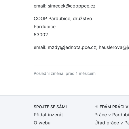
email: simecek@cooppce.cz
COOP Pardubice, družstvo
Pardubice
53002
email: mzdy@jednota.pce.cz; hauslerova@j
Poslední změna: před 1 měsícem
SPOJTE SE SÁMI
HLEDÁM PRÁCI
V
Přidat inzerát
Práce v Pardubi
O webu
Úřad práce v P