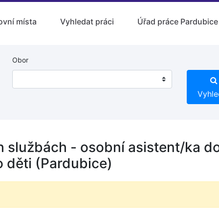
ovní místa
Vyhledat práci
Úřad práce Pardubice
Obor
Vyhle
h službách - osobní asistent/ka d
o děti (Pardubice)