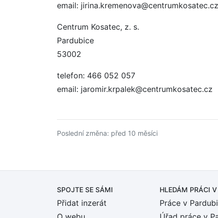
email: jirina.kremenova@centrumkosatec.c
Centrum Kosatec, z. s.
Pardubice
53002
telefon: 466 052 057
email: jaromir.krpalek@centrumkosatec.cz
Poslední změna: před 10 měsíci
SPOJTE SE SÁMI
HLEDÁM PRÁCI
V
Přidat inzerát
Práce v Pardubi
O webu
Úřad práce v P