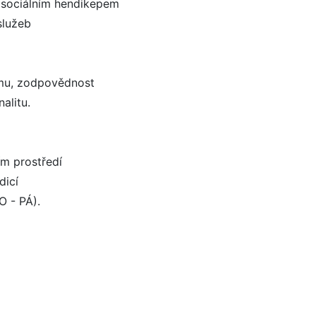
o sociálním hendikepem
 služeb
ýmu, zodpovědnost
alitu.
ím prostředí
dicí
O - PÁ).