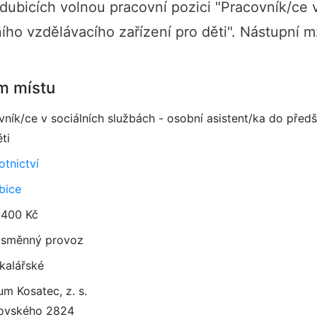
rdubicích volnou pracovní pozici "Pracovník/ce 
ního vzdělávacího zařízení pro děti". Nástupní 
m místu
vník/ce v sociálních službách - osobní asistent/ka do předš
ti
otnictví
bice
 400 Kč
směnný provoz
kalářské
um Kosatec, z. s.
ovského 2824