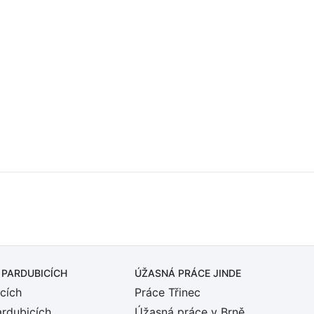
z
 PARDUBICÍCH
ÚŽASNÁ PRÁCE JINDE
cích
Práce Třinec
ardubicích
Úžasná práce v Brně