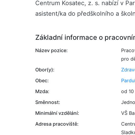
Centrum Kosatec, z. s. nabízí v Pa
asistent/ka do předškolního a škol
Základní informace o pracovní
Název pozice:
Praco
pro dě
Obor(y):
Zdrav
Obec:
Pardu
Mzda:
od 10
Směnnost:
Jedno
Minimální vzdělání:
VŠ Ba
Adresa pracoviště:
Centr
Sladk