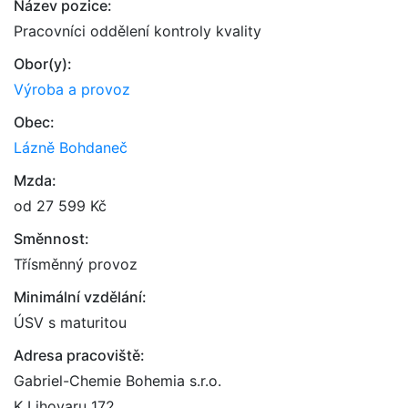
Název pozice:
Pracovníci oddělení kontroly kvality
Obor(y):
Výroba a provoz
Obec:
Lázně Bohdaneč
Mzda:
od 27 599 Kč
Směnnost:
Třísměnný provoz
Minimální vzdělání:
ÚSV s maturitou
Adresa pracoviště:
Gabriel-Chemie Bohemia s.r.o.
K Lihovaru 172