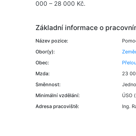
000 – 28 000 Kč.
Základní informace o pracovní
Název pozice:
Pomoc
Obor(y):
Zemědě
Obec:
Přelo
Mzda:
23 00
Směnnost:
Jedno
Minimální vzdělání:
ÚSO (
Adresa pracoviště:
Ing. 