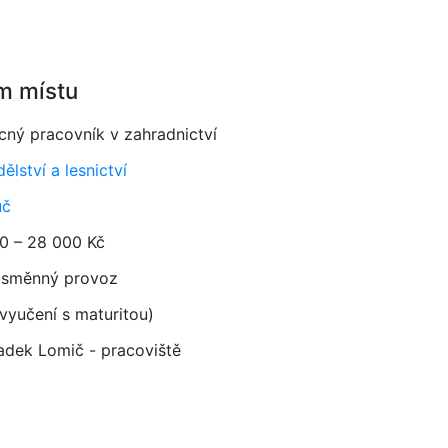
m místu
ný pracovník v zahradnictví
lství a lesnictví
uč
0 – 28 000 Kč
směnný provoz
vyučení s maturitou)
Radek Lomič - pracoviště