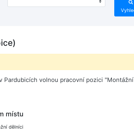
Vyhle
ice)
 Pardubicích volnou pracovní pozici "Montážní 
m místu
žní dělníci