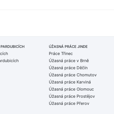
 PARDUBICÍCH
ÚŽASNÁ PRÁCE JINDE
cích
Práce Třinec
ardubicích
Úžasná práce v Brně
Úžasná práce Děčín
Úžasná práce Chomutov
Úžasná práce Karviná
Úžasná práce Olomouc
Úžasná práce Prostějov
Úžasná práce Přerov