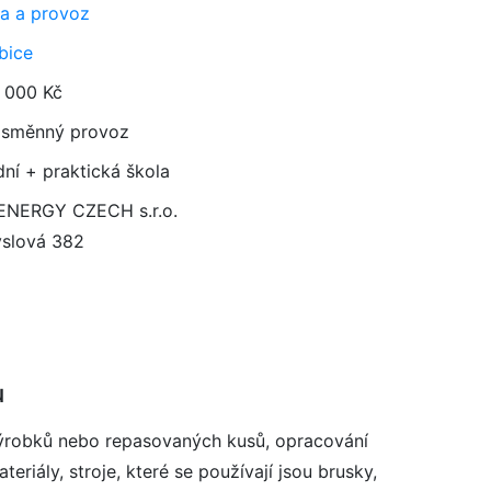
a a provoz
bice
 000 Kč
směnný provoz
dní + praktická škola
ENERGY CZECH s.r.o.
slová 382
1
u
výrobků nebo repasovaných kusů, opracování
eriály, stroje, které se používají jsou brusky,