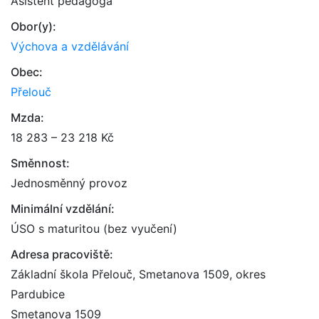
Asistent pedagoga
Obor(y):
Výchova a vzdělávání
Obec:
Přelouč
Mzda:
18 283 – 23 218 Kč
Směnnost:
Jednosměnný provoz
Minimální vzdělání:
ÚSO s maturitou (bez vyučení)
Adresa pracoviště:
Základní škola Přelouč, Smetanova 1509, okres
Pardubice
Smetanova 1509